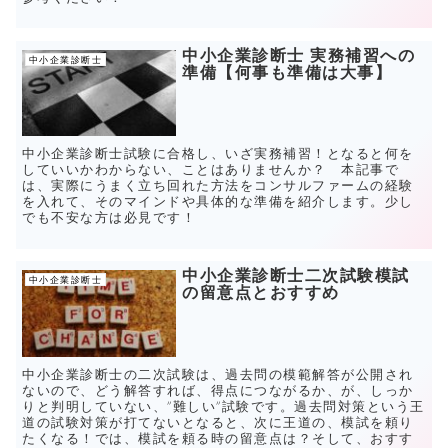
中小企業診断士 実務補習への
中小企業診断士
準備【何事も準備は大事】
中小企業診断士試験に合格し、いざ実務補習！となると何を
していいかわからない、ことはありませんか？ 本記事で
は、実際にうまく立ち回れた方法をコンサルファームの経験
を入れて、そのマインドや具体的な準備を紹介します。少し
でも不安な方は必見です！
中小企業診断士二次試験模試
中小企業診断士
の留意点とおすすめ
中小企業診断士の二次試験は、過去問の模範解答が公開され
ないので、どう解答すれば、得点につながるか、が、しっか
りと判明していない、”難しい”試験です。過去問対策という王
道の試験対策が打てないとなると、次に王道の、模試を頼り
たくなる！では、模試を頼る時の留意点は？そして、おすす