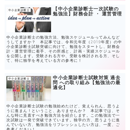
【中小企業診断士一次試験の
中小企業診断士
勉強法】財務会計 ・ 運営管理
中小企業診断士の勉強方法、勉強スケジュールってみんなど
うしてますか？ 本記事では、令和元年度（2019年度）の中
小企業診断士試験突破に向けて、勉強をスタートし、財務会
計・運営管理に着手、その所感と、計画・実績スケジュール
を公開します。受験される方や、受験を検討される方、そし
て、特に独学を考えている方の参考に！
中小企業診断士試験対策 過去
中小企業診断士
問 への取り組み【勉強法の最
適化】
中小企業診断士試験の勉強始めたけど、覚えられん、思うよ
うに進まん！ということ、ありませんか？ 本記事では、そ
んな時に見直すべき勉強方法を紹介します。この勉強法で一
次試験は一発で突破できています。独学の方、思うように進
んでいない方、勉強法をリフレッシュしたい方は、一度、ご
参考ください！