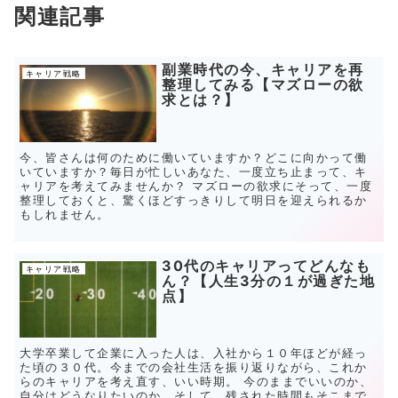
関連記事
副業時代の今、キャリアを再
キャリア戦略
整理してみる【マズローの欲
求とは？】
今、皆さんは何のために働いていますか？どこに向かって働
いていますか？毎日が忙しいあなた、一度立ち止まって、キ
ャリアを考えてみませんか？ マズローの欲求にそって、一度
整理しておくと、驚くほどすっきりして明日を迎えられるか
もしれません。
30代のキャリアってどんなも
キャリア戦略
ん？【人生3分の１が過ぎた地
点】
大学卒業して企業に入った人は、入社から１０年ほどが経っ
た頃の３０代。今までの会社生活を振り返りながら、これか
らのキャリアを考え直す、いい時期。 今のままでいいのか、
自分はどうなりたいのか、そして、残された時間もそこまで