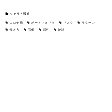
キャリア戦略
コロナ禍
ポートフォリオ
リスク
リターン
働き方
労働
属性
統計