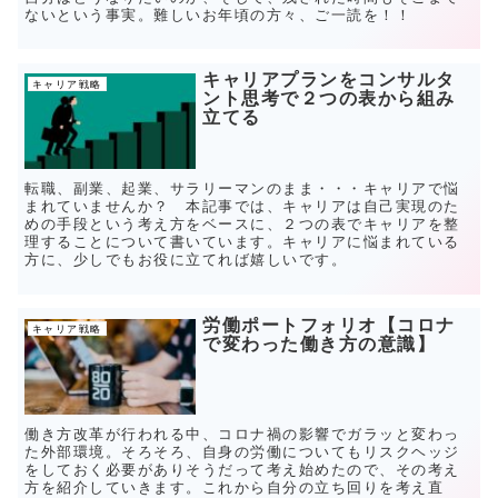
ないという事実。難しいお年頃の方々、ご一読を！！
キャリアプランをコンサルタ
キャリア戦略
ント思考で２つの表から組み
立てる
転職、副業、起業、サラリーマンのまま・・・キャリアで悩
まれていませんか？ 本記事では、キャリアは自己実現のた
めの手段という考え方をベースに、２つの表でキャリアを整
理することについて書いています。キャリアに悩まれている
方に、少しでもお役に立てれば嬉しいです。
労働ポートフォリオ【コロナ
キャリア戦略
で変わった働き方の意識】
働き方改革が行われる中、コロナ禍の影響でガラッと変わっ
た外部環境。そろそろ、自身の労働についてもリスクヘッジ
をしておく必要がありそうだって考え始めたので、その考え
方を紹介していきます。これから自分の立ち回りを考え直