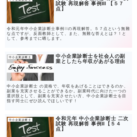
試験 再現解答 事例Ⅲ 【５７
点】
令和元年中小企業診断士事例Ⅲの再現解答。５７点という無難
な点ですが、反面教師として、また、無難な答えとは？！と
して、参考までに晒します。
中小企業診断士を社会人の副
中小企業診断士
業としたら年収があがる理由
中小企業診断士 の資格で、年収をあげることはできるのか、
副業を充実させることができるか。副業時代に向けた一つの
選択肢として、副業を充実させたい方、中小企業診断士を目
指す同士にぜひ読んでほしいです！
令和元年 中小企業診断士 二次
中小企業診断士
試験 再現解答 事例Ⅱ【５４
点】