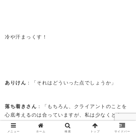
冷や汗まっくす！
ありけん
：「それはどういった点でしょうか」
落ち着きさん
：「もちろん、クライアントのことを
心底考えるのは合っていますが、私は少なくとも、
自社のために仕事しています。プライドをもっ
て。」
メニュー
ホーム
検索
トップ
サイドバー